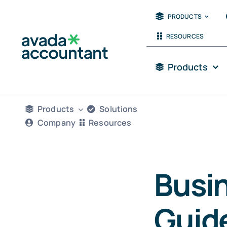
Skip
PRODUCTS
to
RESOURCES
content
Products
Products
Solutions
Company
Resources
Busi
Guide