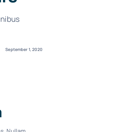
inibus
September 1, 2020
a
es. Nullam