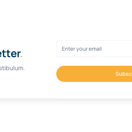
etter
.
stibulum.
Subsc