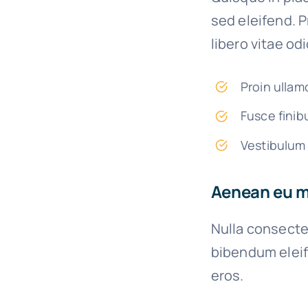
sed eleifend. P
libero vitae od
Proin ullam
Fusce finib
Vestibulum 
Aenean eu me
Nulla consecte
bibendum eleif
eros.