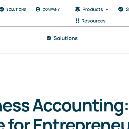
Products
S
SOLUTIONS
COMPANY
Resources
Solutions
ness Accounting:
 for Entrepreneu