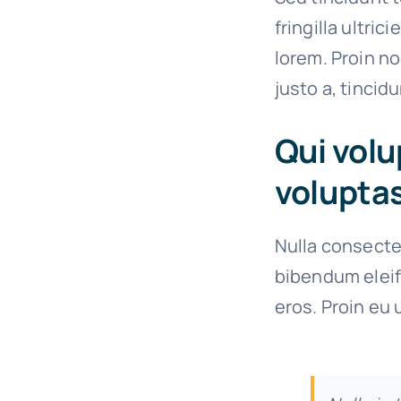
fringilla ultric
lorem. Proin n
justo a, tincid
Qui volu
voluptas
Nulla consecte
bibendum eleif
eros. Proin eu 