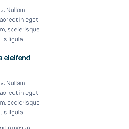
es. Nullam
 laoreet in eget
um, scelerisque
us ligula.
s eleifend
es. Nullam
 laoreet in eget
um, scelerisque
us ligula.
ngilla massa