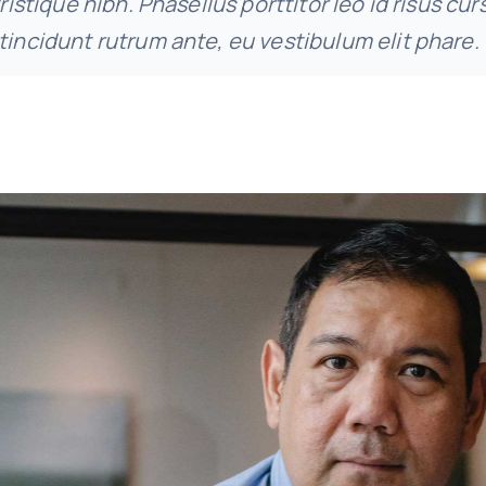
tristique nibh. Phasellus porttitor leo id risus cur
tincidunt rutrum ante, eu vestibulum elit phare.