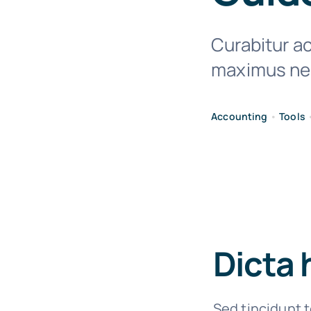
Curabitur ac
maximus nec
Accounting
•
Tools
Dicta 
Sed tincidunt t