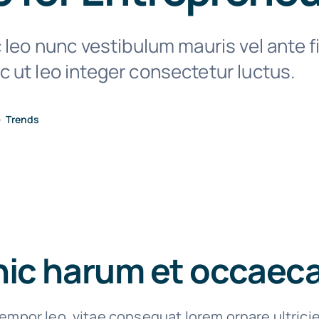
 leo nunc vestibulum mauris vel ante f
 ut leo integer consectetur luctus.
•
Trends
hic harum et occaec
empor leo, vitae consequat lorem ornare ultrici