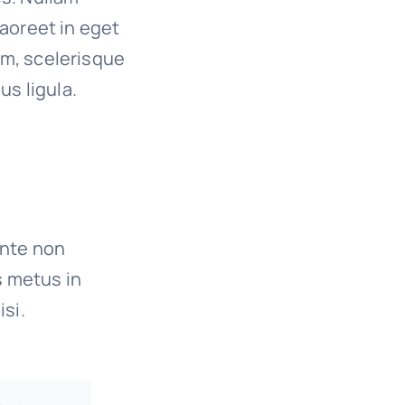
 laoreet in eget
um, scelerisque
us ligula.
ante non
s metus in
isi.