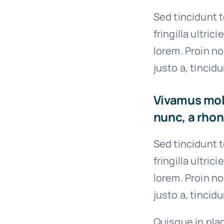
Sed tincidunt t
fringilla ultric
lorem. Proin n
justo a, tincid
Vivamus moll
nunc, a rhon
Sed tincidunt t
fringilla ultric
lorem. Proin n
justo a, tincid
Quisque in plac