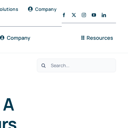
olutions
Company
Company
Resources
Search
for:
 A
rs